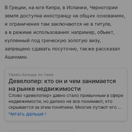
В Греции, на юге Кипра, в Испании, Черногории
земля доступна иностранцу на общих основаниях,
и ограничения там заключаются не в титуле,
а в режиме использования: например, объект,
купленный под греческую золотую визу,
запрещено сдавать посуточно, также рассказал
Ашихмин.
Узнать больше по теме
Девелопер: кто он и чем занимается
на рынке недвижимости
Слово «девелопер» давно стало привычным в сфере
недвижимости, но далеко не все понимают, кто
скрывается за этим понятием. Многие путают его с
застройщиком, думая, что это одно и то же. На
Читать дальше
самом деле девелопер — это куда более широкое
понятие.