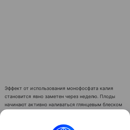
Эффект от использования монофосфата калия
становится явно заметен через неделю. Плоды
начинают активно наливаться глянцевым блеском
и краснеть прямо на ветке. Куст прекращает
выпускать лишние
пасынки
, сосредоточив всю
свою силу на том, чтобы дать урожайю