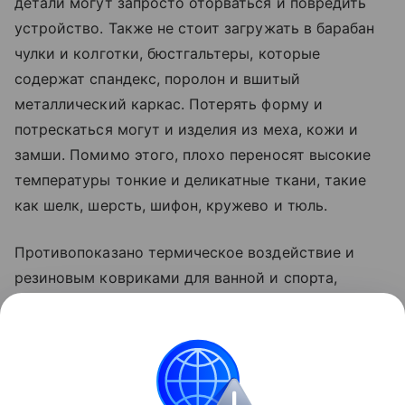
детали могут запросто оторваться и повредить
устройство. Также не стоит загружать в барабан
чулки и колготки, бюстгальтеры, которые
содержат спандекс, поролон и вшитый
металлический каркас. Потерять форму и
потрескаться могут и изделия из меха, кожи и
замши. Помимо этого, плохо переносят высокие
температуры тонкие и деликатные ткани, такие
как шелк, шерсть, шифон, кружево и тюль.
Противопоказано термическое воздействие и
резиновым ковриками для ванной и спорта,
рюкзакам и сумкам из современных материалов, а
также детским мягким игрушкам с декором. Все
эти вещи могут деформироваться и потерять
внешний вид.