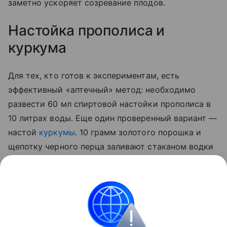
заметно ускоряет созревание плодов.
Настойка прополиса и
куркума
Для тех, кто готов к экспериментам, есть
эффективный «аптечный» метод: необходимо
развести 60 мл спиртовой настойки прополиса в
10 литрах воды. Еще один проверенный вариант —
настой
куркумы
. 10 грамм золотого порошка и
щепотку черного перца заливают стаканом водки
на сутки. По истечении отведенного 50 мл
полученной вытяжки разводят 5 литрами воды и
опрыскивают стебли, а также листья с верхней и
нижней стороны.