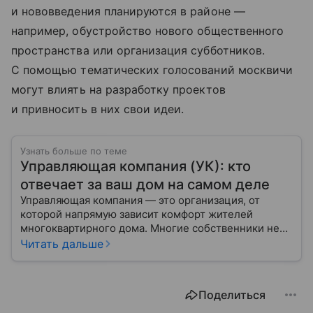
и нововведения планируются в районе —
например, обустройство нового общественного
пространства или организация субботников.
С помощью тематических голосований москвичи
могут влиять на разработку проектов
и привносить в них свои идеи.
Узнать больше по теме
Управляющая компания (УК): кто
отвечает за ваш дом на самом деле
Управляющая компания — это организация, от
которой напрямую зависит комфорт жителей
многоквартирного дома. Многие собственники не
до конца понимают, какие именно услуги УК
Читать дальше
обязана предоставлять, как регулируется ее работа
и что делать, если обязанности выполняются плохо.
Поделиться