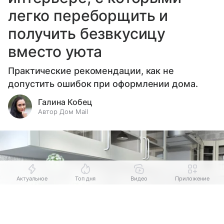
легко переборщить и
получить безвкусицу
вместо уюта
Практические рекомендации, как не
допустить ошибок при оформлении дома.
Галина Кобец
Автор Дом Mail
Актуальное
Топ дня
Видео
Приложение
Выберите комментарий
Выберите комментарий
Выберите комментарий