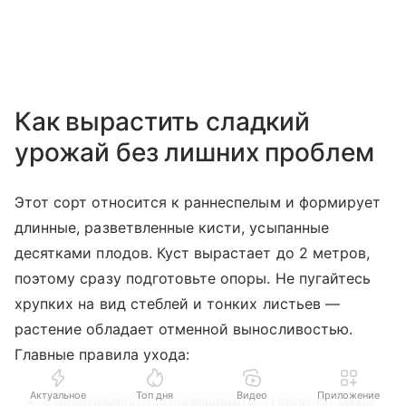
Как вырастить сладкий
урожай без лишних проблем
Этот сорт относится к раннеспелым и формирует
длинные, разветвленные кисти, усыпанные
десятками плодов. Куст вырастает до 2 метров,
поэтому сразу подготовьте опоры. Не пугайтесь
хрупких на вид стеблей и тонких листьев —
растение обладает отменной выносливостью.
Главные правила ухода:
Актуальное
Топ дня
Видео
Приложение
Своевременно подвязывайте стебли по мере