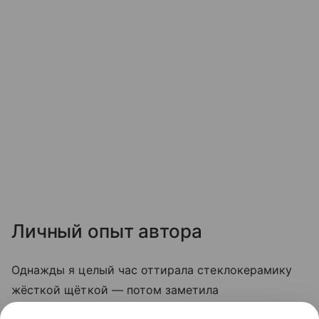
Личный опыт автора
Однажды я целый час оттирала стеклокерамику
жёсткой щёткой — потом заметила
микроцарапины, и грязь стала скапливаться