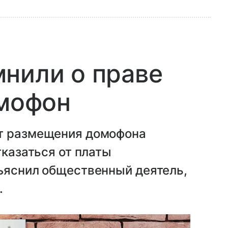
нили о праве
омофон
от размещения домофона
тказаться от платы
зъяснил общественный деятель,
.