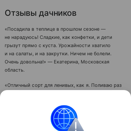
Отзывы дачников
«Посадила в теплице в прошлом сезоне —
не нарадуюсь! Сладкие, как конфетки, и дети
грызут прямо с куста. Урожайности хватило
и на салаты, и на закрутки. Ничем не болели.
Очень довольна!» — Екатерина, Московская
область.
«Отличный сорт для ленивых, как я. Поливаю раз
в пару дней, подвязал один раз — и все.
Помидорки висят гроздьями, не трескаются даже
после дождей. Вкус действительно насыщенный.
Буду сажать еще», — Олег, Краснодарский край.