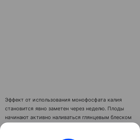
Эффект от использования монофосфата калия
становится явно заметен через неделю. Плоды
начинают активно наливаться глянцевым блеском
и краснеть прямо на ветке. Куст прекращает
выпускать лишние
пасынки
, сосредоточив всю