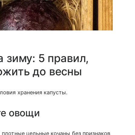
 зиму: 5 правил,
ожить до весны
словия хранения капусты.
те овощи
о плотные цельные кочаны без признаков