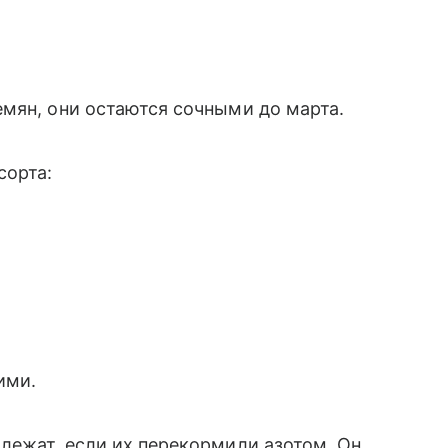
емян, они остаются сочными до марта.
сорта:
ими.
лежат, если их перекормили азотом. Он