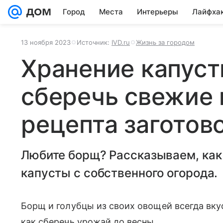
Город
Места
Интерьеры
Лайфха
13 ноября 2023
Источник:
IVD.ru
Жизнь за городом
Хранение капуст
сберечь свежие 
рецепта заготов
Любите борщ? Рассказываем, как 
капусты с собственного огорода.
Борщ и голубцы из своих овощей всегда вкус
как сберечь урожай до весны.