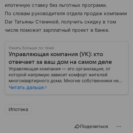
ипотечную ставку без льготных программ.
По словам руководителя отдела продаж компании
Dar Татьяны Стениной, получить скидку в том
числе поможет зарплатный проект в банке.
Узнать больше по теме
Управляющая компания (УК): кто
отвечает за ваш дом на самом деле
Управляющая компания — это организация, от
которой напрямую зависит комфорт жителей
многоквартирного дома. Многие собственники не
до конца понимают, какие именно услуги УК
Читать дальше
обязана предоставлять, как регулируется ее работа
и что делать, если обязанности выполняются плохо.
Ипотека
Поделиться