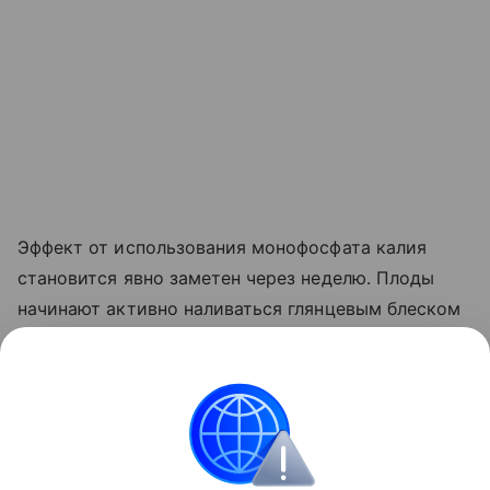
Эффект от использования монофосфата калия
становится явно заметен через неделю. Плоды
начинают активно наливаться глянцевым блеском
и краснеть прямо на ветке. Куст прекращает
выпускать лишние
пасынки
, сосредоточив всю
свою силу на том, чтобы дать урожайю
возможность нормально вызреть.