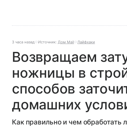
3 часа назад
Источник:
Дом Mail
Лайфхаки
Возвращаем зат
ножницы в строй
способов заточи
домашних услов
Как правильно и чем обработать л