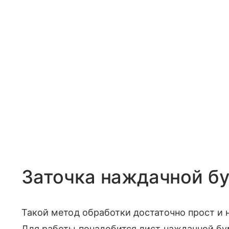
Заточка наждачной б
Такой метод обработки достаточно прост и 
Для работы понадобится лист наждачной бум