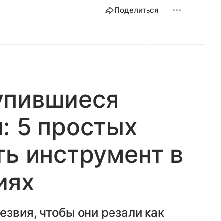
Поделиться
упившиеся
: 5 простых
ть инструмент в
иях
езвия, чтобы они резали как