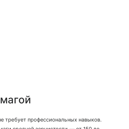
умагой
не требует профессиональных навыков.
аги средней зернистости — от 150 до