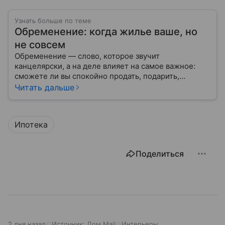
Узнать больше по теме
Обременение: когда жилье ваше, но
не совсем
Обременение — слово, которое звучит
канцелярски, а на деле влияет на самое важное:
сможете ли вы спокойно продать, подарить,
заложить или даже иногда нормально пользоваться
Читать дальше
квартирой, домом или участком.
Ипотека
Поделиться
2 дня назад
Источник:
Дом Mail
Интерьеры