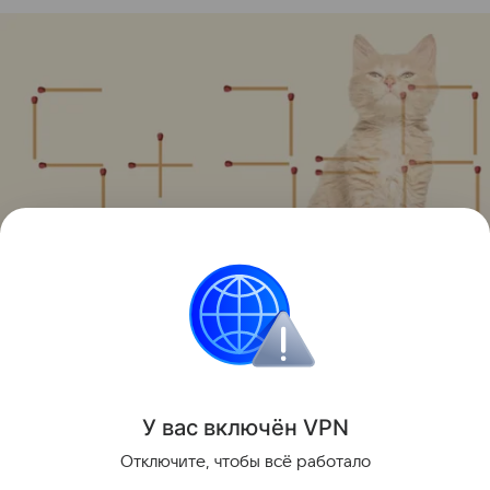
Источник:
соцсети
Головоломки
У вас включ
ён
V
P
N
Поделиться
Отключите, чтобы всё работало