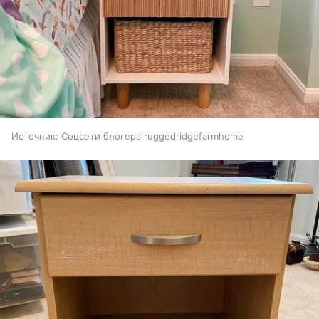
Источник:
Соцсети блогера ruggedridgefarmhome