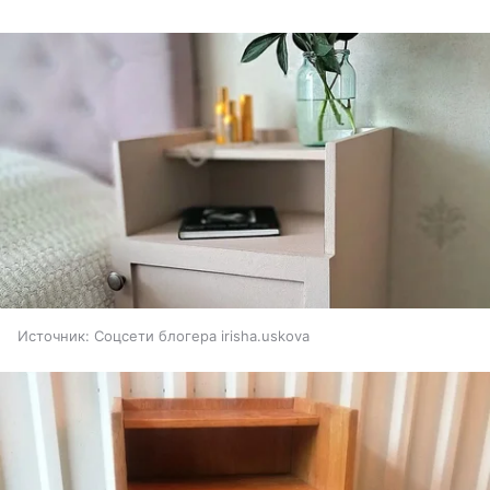
Источник:
Соцсети блогера irisha.uskova