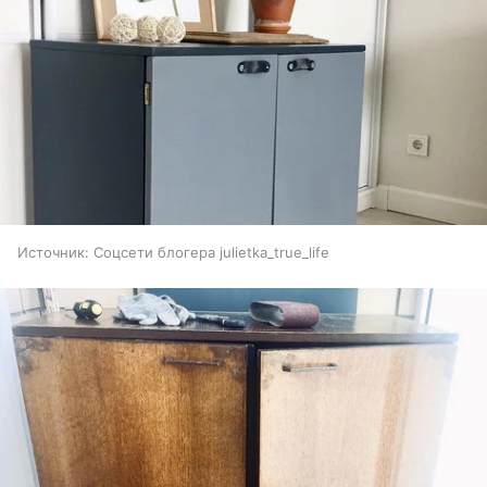
Источник:
Соцсети блогера julietka_true_life