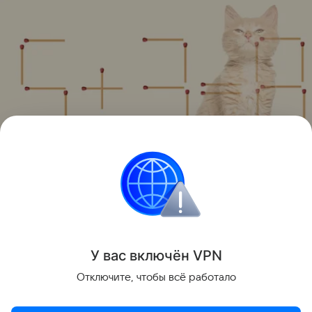
Источник:
соцсети
Головоломки
У вас включ
ён
V
P
N
Поделиться
Отключите, чтобы всё работало