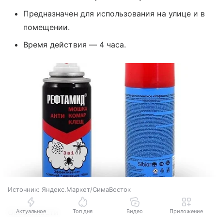
Предназначен для использования на улице и в
помещении.
Время действия — 4 часа.
Источник:
Яндекс.Маркет/СимаВосток
Особенности
Актуальное
Топ дня
Видео
Приложение