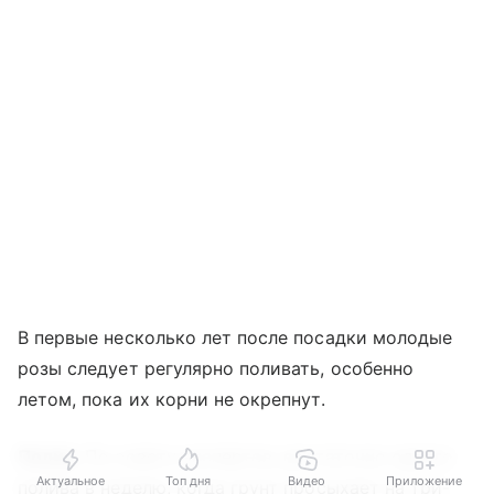
В первые несколько лет после посадки молодые
розы следует регулярно поливать, особенно
летом, пока их корни не окрепнут.
Полив.
По совету экспертов, достаточно одного
Актуальное
Топ дня
Видео
Приложение
полива в неделю, когда грунт просыхает на три-