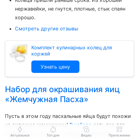
нержавейки, не гнутся, плотные, стык спаян
хорошо.
Смотреть другие отзывы
Комплект кулинарных колец для
коржей
Узнать цену
Набор для окрашивания яиц
«Жемчужная Пасха»
Пусть в этом году пасхальные яйца будут похожи
на сияющие жемчужины!
В наборе
есть все для
креативного декора — пищевые красители,
Актуальное
Топ дня
Видео
Приложение