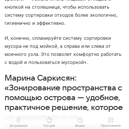
кнопкой на столешнице, чтобы использовать
систему сортировки отходов более экологично,
гигиенично и эффективно.
И, конечно, спланируйте систему сортировки
мусора не под мойкой, а справа или слева от
моечного узла. Это позволит комфортно работать
с водой и пользоваться мусоркой».
Марина Саркисян:
«Зонирование пространства с
помощью острова — удобное,
практичное решение, которое
не сдавливает и не
перегружает помещение»
Актуальное
Топ дня
Видео
Приложение