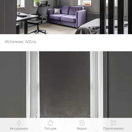
Источник:
IVD.ru
Актуальное
Топ дня
Видео
Приложение