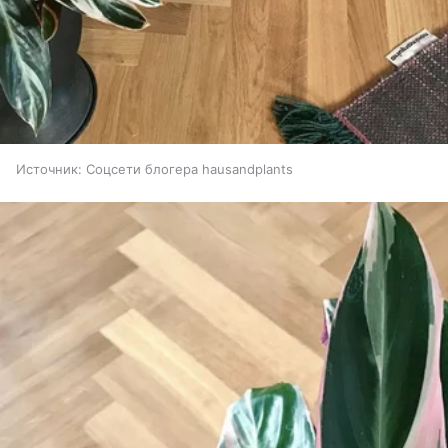
Источник:
Соцсети блогера hausandplants