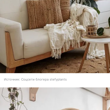
Источник:
Соцсети блогера stefyplants