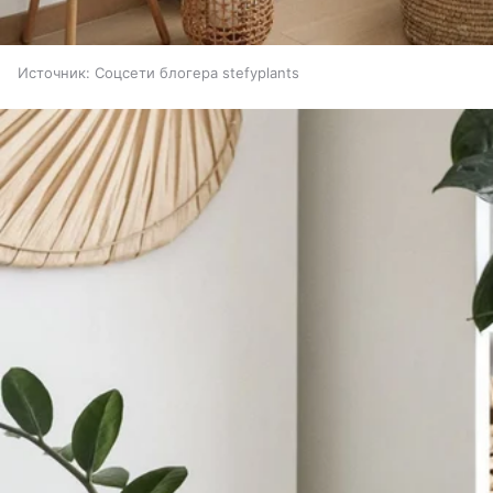
Источник:
Соцсети блогера stefyplants