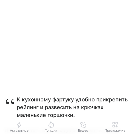
К кухонному фартуку удобно прикрепить
рейлинг и развесить на крючках
маленькие горшочки.
Помимо этого, вам понадобятся грунт и семена.
Актуальное
Топ дня
Видео
Приложение