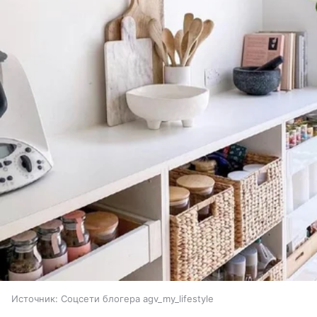
Источник:
Соцсети блогера agv_my_lifestyle