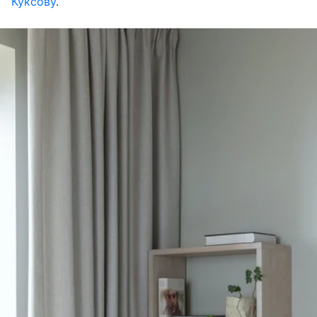
Куксову
.