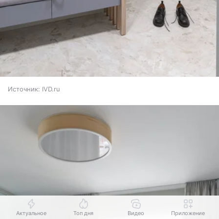
Источник:
IVD.ru
Актуальное
Топ дня
Видео
Приложение