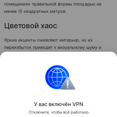
помещениях правильной формы площадью не
менее 15 квадратных метров.
Цветовой хаос
Яркие акценты оживляют интерьер, но их
переизбыток приводит к визуальному шуму и
дисгармонии. Важно не только соблюдать меру, но
и грамотно сочетать цвета и фактуры
декоративных элементов, чтобы создать стильный
и целостный образ.
Архитектура и дизайн
У вас включ
ён
V
P
N
Поделиться
Отключите, чтобы всё работало