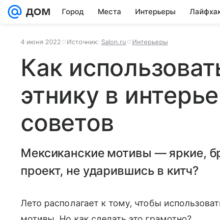
Город
Места
Интерьеры
Лайфха
4 июня 2022
Источник:
Salon.ru
Интерьеры
Как использоват
этнику в интерье
советов
Мексиканские мотивы — яркие, бр
проект, не ударившись в китч?
Лето располагает к тому, чтобы использова
мотивы. Но как сделать это грамотно?