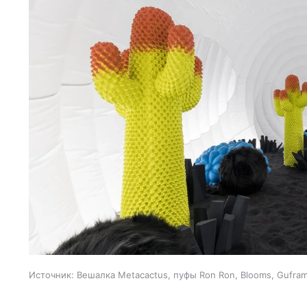
Источник:
Вешалка Metacactus, пуфы Ron Ron, Blooms, Gufra