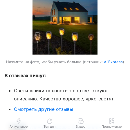
Нажмите на фото, чтобы узнать больше
источник:
AliExpress
В отзывах пишут:
Светильники полностью соответствуют
описанию. Качество хорошее, ярко светят.
Смотреть другие отзывы
Уличные садовые светильники
Актуальное
Топ дня
Видео
Приложение