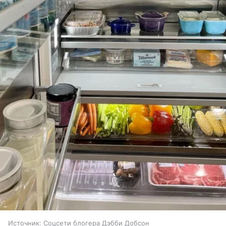
Источник:
Соцсети блогера Дэбби Добсон