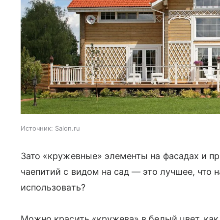
Источник:
Salon.ru
Зато «кружевные» элементы на фасадах и п
чаепитий с видом на сад — это лучшее, что 
использовать?
Можно красить «кружева» в белый цвет, как