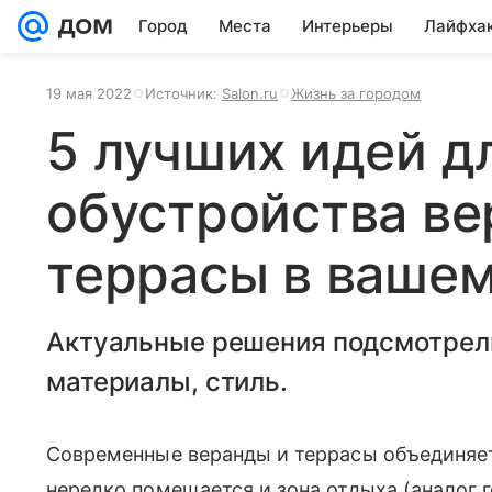
Город
Места
Интерьеры
Лайфха
19 мая 2022
Источник:
Salon.ru
Жизнь за городом
5 лучших идей д
обустройства ве
террасы в ваше
Актуальные решения подсмотрели
материалы, стиль.
Современные веранды и террасы объединяет 
нередко помещается и зона отдыха (аналог г