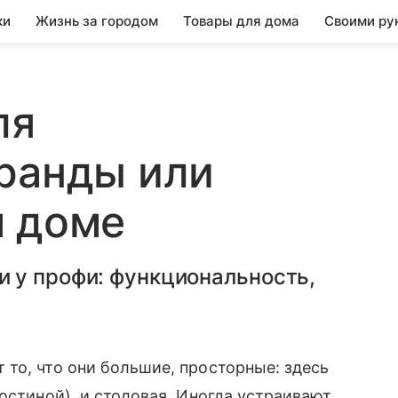
ки
Жизнь за городом
Товары для дома
Своими ру
ля
ранды или
м доме
 у профи: функциональность,
то, что они большие, просторные: здесь
остиной), и столовая. Иногда устраивают