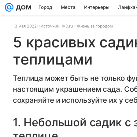
Город
Места
Интерьеры
Лайфха
13 мая 2022
Источник:
IVD.ru
Жизнь за городом
5 красивых сади
теплицами
Теплица может быть не только фу
настоящим украшением сада. Со
сохраняйте и используйте их у себ
1. Небольшой садик с 
теплице