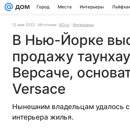
Город
Места
Интерьеры
Лайфха
12 мая 2022
Источник:
IVD.ru
Интерьеры
В Нью-Йорке выс
продажу таунха
Версаче, основа
Versace
Нынешним владельцам удалось со
интерьера жилья.