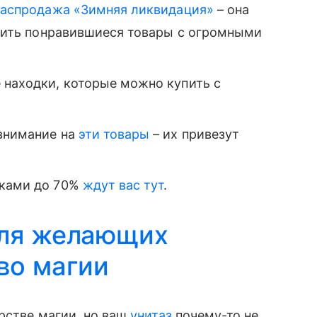
аспродажа «Зимняя ликвидация»
– она
купить понравившиеся товары с огромными
 находки, которые можно купить с
 внимание на
эти товары
– их привезут
дками до 70%
ждут вас тут
.
для желающих
во магии
рстве магии, но ваш
унитаз
почему-то не