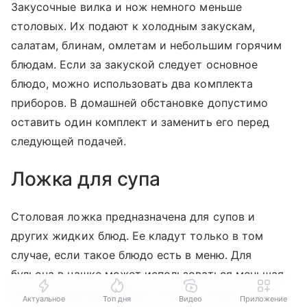
Закусочные вилка и нож немного меньше
столовых. Их подают к холодным закускам,
салатам, блинам, омлетам и небольшим горячим
блюдам. Если за закуской следует основное
блюдо, можно использовать два комплекта
приборов. В домашней обстановке допустимо
оставить один комплект и заменить его перед
следующей подачей.
Ложка для супа
Столовая ложка предназначена для супов и
других жидких блюд. Ее кладут только в том
случае, если такое блюдо есть в меню. Для
бульона в чашке может использоваться меньшая
ложка. Отдельный набор суповых ложек нужен
Актуальное
Топ дня
Видео
Приложение