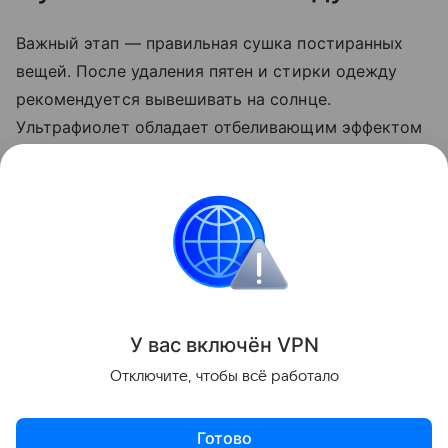
Важный этап — правильная сушка постиранных
вещей. После удаления пятен и стирки одежду
рекомендуется вывешивать на солнце.
Ультрафиолет обладает отбеливающим эффектом
и помогает избавиться от остатков загрязнений,
которые могли остаться после стирки. Кроме
того, сушка на свежем воздухе предотвращает
появление неприятного затхлого запаха.
Выведение пятен
У вас включ
ён
V
P
N
Поделиться
Отключите, чтобы всё работало
Готово