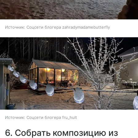
Источник:
Соцсети блогера zahradymadamebutterfly
Источник:
Соцсети блогера fru_hult
6. Собрать композицию из