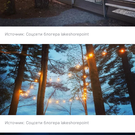
Источник:
Соцсети блогера lakeshorepoint
Источник:
Соцсети блогера lakeshorepoint