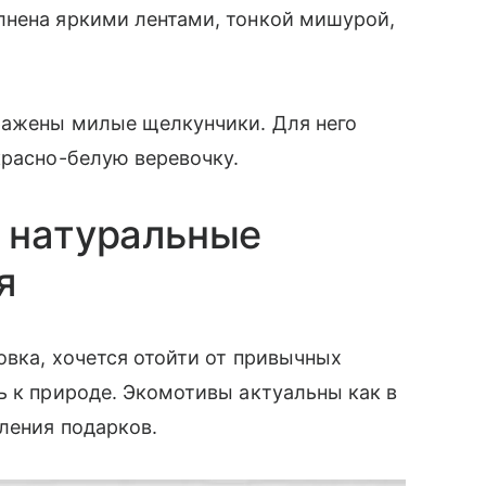
лнена яркими лентами, тонкой мишурой,
ражены милые щелкунчики. Для него
красно-белую веревочку.
 натуральные
я
овка, хочется отойти от привычных
ь к природе. Экомотивы актуальны как в
мления подарков.