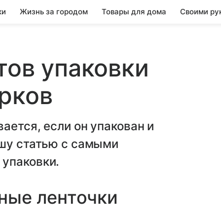
ки
Жизнь за городом
Товары для дома
Своими ру
тов упаковки
рков
ается, если он упакован и
ашу статью с самыми
упаковки.
тные ленточки