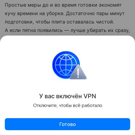
Простые меры до и во время готовки экономят
кучу времени на уборке. Достаточно пары минут
подготовки, чтобы плита оставалась чистой.
А если пятна появились — лучше убирать их сразу,
пока они не успели затвердеть.
У вас включ
ён
V
P
N
Отключите, чтобы всё работало
Готово
Актуальное
Топ дня
Видео
Приложение