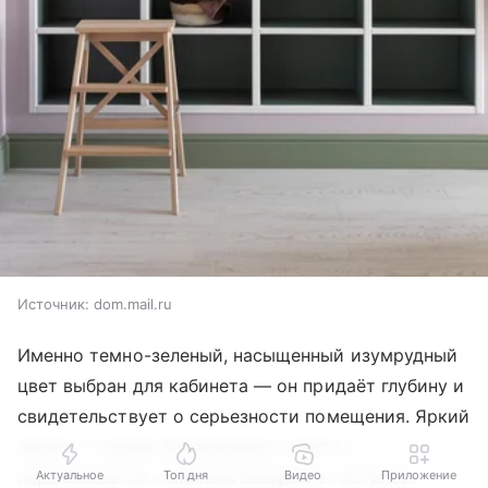
Источник:
dom.mail.ru
Именно темно-зеленый, насыщенный изумрудный
цвет выбран для кабинета — он придаёт глубину и
свидетельствует о серьезности помещения. Яркий
акцент — диван баклажанного цвета —
перекликается с винным шкафом в гостиной.
Актуальное
Топ дня
Видео
Приложение