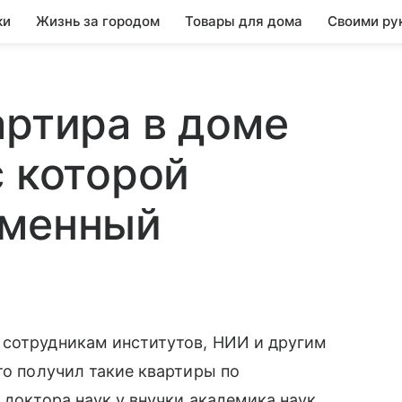
ки
Жизнь за городом
Товары для дома
Своими ру
артира в доме
с которой
еменный
 сотрудникам институтов, НИИ и другим
то получил такие квартиры по
 доктора наук у внучки академика наук,