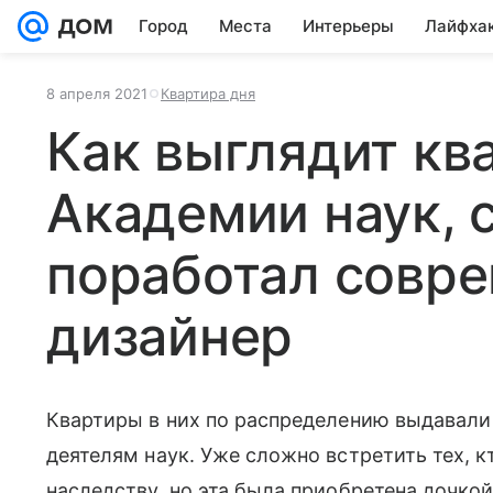
Город
Места
Интерьеры
Лайфха
8 апреля 2021
Квартира дня
Как выглядит кв
Академии наук, 
поработал совр
дизайнер
Квартиры в них по распределению выдавали
деятелям наук. Уже сложно встретить тех, к
наследству, но эта была приобретена дочкой