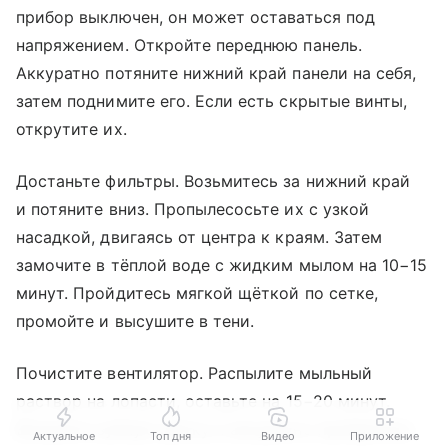
прибор выключен, он может оставаться под
напряжением. Откройте переднюю панель.
Аккуратно потяните нижний край панели на себя,
затем поднимите его. Если есть скрытые винты,
открутите их.
Достаньте фильтры. Возьмитесь за нижний край
и потяните вниз. Пропылесосьте их с узкой
насадкой, двигаясь от центра к краям. Затем
замочите в тёплой воде с жидким мылом на 10−15
минут. Пройдитесь мягкой щёткой по сетке,
промойте и высушите в тени.
Почистите вентилятор. Распылите мыльный
раствор на лопасти, оставьте на 15−20 минут.
Возьмите зубную щётку и аккуратно пройдитесь
Актуальное
Топ дня
Видео
Приложение