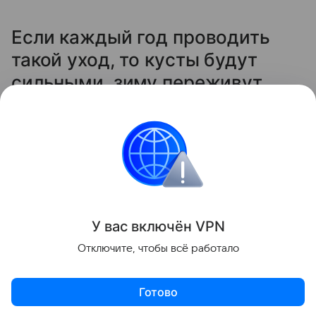
Если каждый год проводить
такой уход, то кусты будут
сильными, зиму переживут
легко, а на следующий сезон
отблагодарят вас крупной и
сладкой ягодой.
Сад и огород
У вас включ
ён
V
P
N
Поделиться
Отключите, чтобы всё работало
Готово
Актуальное
Топ дня
Видео
Приложение