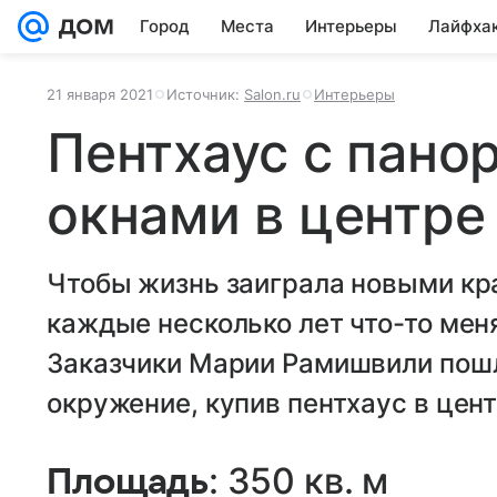
Город
Места
Интерьеры
Лайфха
21 января 2021
Источник:
Salon.ru
Интерьеры
Пентхаус с пан
окнами в центре
Чтобы жизнь заиграла новыми кр
каждые несколько лет что-то меня
Заказчики Марии Рамишвили пош
окружение, купив пентхаус в цен
: 350 кв. м
Площадь