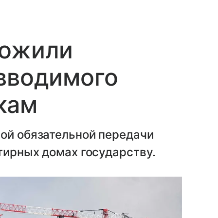
ложили
вводимого
кам
вой обязательной передачи
тирных домах государству.