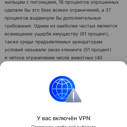
жильцам с питомцами, 18 процентов опрошенных
сделали бы это безо всяких ограничений, а 37
процентов выдвинули бы дополнительные
требования. Одним из наиболее частых является
возмещение ущерба имуществу (61 процент),
также среди предъявляемых арендаторам
условий называли заказ клининга (51 процент)
и четкое ограничение числа животных (40
процентов). Повышенный залог не вошел в тройку
самых популярных требований, равно как
и подъем арендной платы на 10−20 процентов.
Аренда
Поделиться
У вас включ
ён
V
P
N