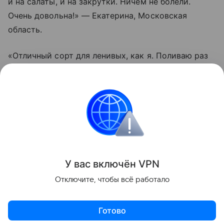
и на салаты, и на закрутки. Ничем не болели.
Очень довольна!» — Екатерина, Московская
область.
«Отличный сорт для ленивых, как я. Поливаю раз
в пару дней, подвязал один раз — и все.
Помидорки висят гроздьями, не трескаются даже
после дождей. Вкус действительно насыщенный.
Буду сажать еще», — Олег, Краснодарский край.
Сад и огород
У вас включ
ён
V
P
N
Поделиться
Отключите, чтобы всё работало
Готово
Актуальное
Топ дня
Видео
Приложение