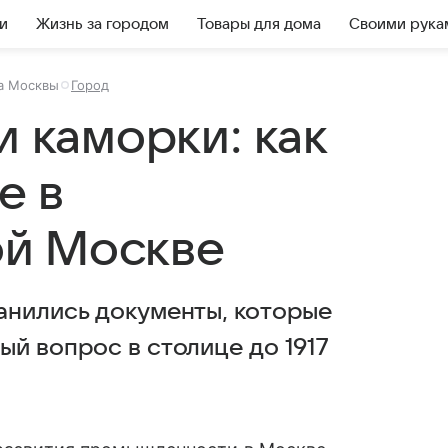
и
Жизнь за городом
Товары для дома
Своими рука
а Москвы
Город
и каморки: как
е в
й Москве
анились документы, которые
й вопрос в столице до 1917